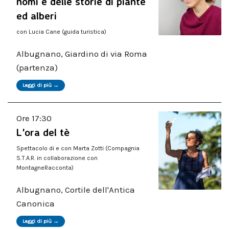
nomi e delle storie di piante
ed alberi
con Lucia Cane (guida turistica)
Albugnano, Giardino di via Roma
(partenza)
Leggi di più →
Ore 17:30
L'ora del tè
Spettacolo di e con Marta Zotti (Compagnia
S.T.A.R. in collaborazione con
MontagneRacconta)
Albugnano, Cortile dell'Antica
Canonica
Leggi di più →