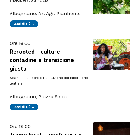
Enoika, teatro di riciclo
Albugnano, Az. Agr. Pianfiorito
Leggi di più →
Ore 16:00
Rerooted - culture
contadine e transizione
giusta
Scambi di sapere e restituzione del laboratorio
teatrale
Albugnano, Piazza Serra
Leggi di più →
Ore 18:00
Trame locali - genti cura e