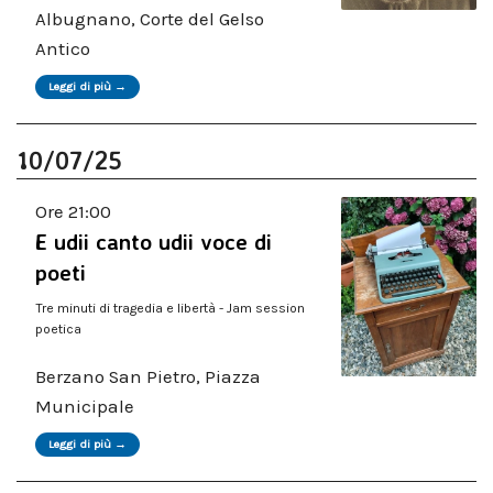
Albugnano, Corte del Gelso
Antico
Leggi di più →
10/07/25
Ore 21:00
E udii canto udii voce di
poeti
Tre minuti di tragedia e libertà - Jam session
poetica
Berzano San Pietro, Piazza
Municipale
Leggi di più →